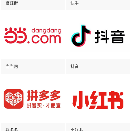
蘑菇街
快手
当当网
抖音
拼多多
小红书